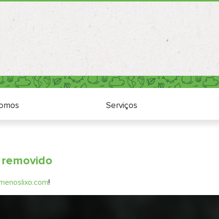
Quem somos
Serviços
omos
Serviços
i removido
menoslixo.com
!