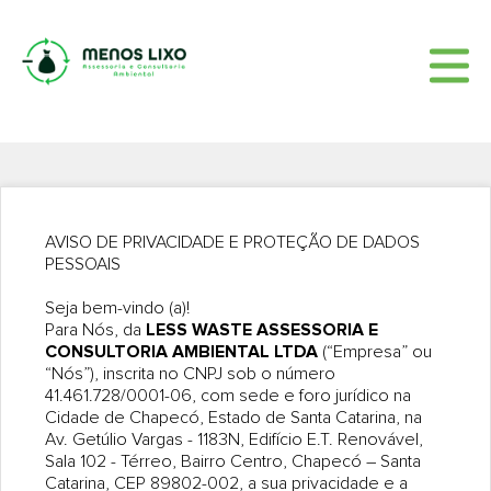
HOME
QUEM SOMOS
SERVIÇOS
BLOG
CONTATO
AVISO DE PRIVACIDADE E PROTEÇÃO DE DADOS
PESSOAIS
Seja bem-vindo (a)!
Para Nós, da
LESS WASTE ASSESSORIA E
CONSULTORIA AMBIENTAL LTDA
(“Empresa” ou
“Nós”), inscrita no CNPJ sob o número
41.461.728/0001-06, com sede e foro jurídico na
Cidade de Chapecó, Estado de Santa Catarina, na
Av. Getúlio Vargas - 1183N, Edifício E.T. Renovável,
Sala 102 - Térreo, Bairro Centro, Chapecó – Santa
Catarina, CEP 89802-002, a sua privacidade e a